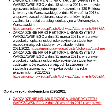
OBWIESZCZENIE NR 17 REKTORA UNIWERSYTETU
WARSZAWSKIEGO z dnia 18 sierpnia 2021 r. w sprawie
ogłoszenia tekstu jednolitego zarządzenia nr 130 Rektora
Uniwersytetu Warszawskiego z dnia 30 września 2019 r.
w sprawie zasad pobierania oraz warunków i trybu
zwalniania z opłat za usługi edukacyjne w Uniwersytecie
Warszawskim
https://monitor.uw.edu.pl/Lists/Uchway/Attachments/5977/
ZARZĄDZENIE NR 63 REKTORA UNIWERSYTETU
WARSZAWSKIEGO z dnia 31 marca 2021 r. w sprawie
wysokości opłat za usługi edukacyjne dla studentów
rozpoczynających studia w roku akademickim
2021/2022:
https://monitor.uw.edu.pl/Lists/Uchway/Attachme
ZARZĄDZENIE NR 64 REKTORA UNIWERSYTETU
WARSZAWSKIEGO z dnia 31 marca 2021 r. w sprawie
wysokości opłat za usługi edukacyjne dla studentów –
cudzoziemców rozpoczynających kształcenie na
studiach stacjonarnych w języku polskim w roku
akademickim 2021/2022:
https://monitor.uw.edu.pl/Lists/Uchway/Attachments/5852/M.
Opłaty w roku akademickim 2020/2021
ZARZĄDZENIE NR 130 REKTORA UNIWERSYTETU
WARSZAWSKIEGO z dnia 30 września 2019 r. w sprawie