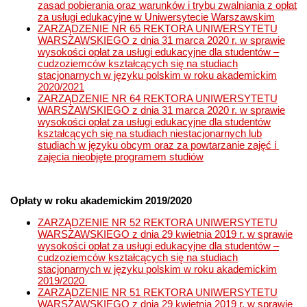
zasad pobierania oraz warunków i trybu zwalniania z opłat
za usługi edukacyjne w Uniwersytecie Warszawskim
ZARZĄDZENIE NR 65 REKTORA UNIWERSYTETU
WARSZAWSKIEGO z dnia 31 marca 2020 r. w sprawie
wysokości opłat za usługi edukacyjne dla studentów –
cudzoziemców kształcących się na studiach
stacjonarnych w języku polskim w roku akademickim
2020/2021
ZARZĄDZENIE NR 64 REKTORA UNIWERSYTETU
WARSZAWSKIEGO z dnia 31 marca 2020 r. w sprawie
wysokości opłat za usługi edukacyjne dla studentów
kształcących się na studiach niestacjonarnych lub
studiach w języku obcym oraz za powtarzanie zajęć i
zajęcia nieobjęte programem studiów
Opłaty w roku akademickim 2019/2020
ZARZĄDZENIE NR 52 REKTORA UNIWERSYTETU
WARSZAWSKIEGO z dnia 29 kwietnia 2019 r. w sprawie
wysokości opłat za usługi edukacyjne dla studentów –
cudzoziemców kształcących się na studiach
stacjonarnych w języku polskim w roku akademickim
2019/2020
ZARZĄDZENIE NR 51 REKTORA UNIWERSYTETU
WARSZAWSKIEGO z dnia 29 kwietnia 2019 r. w sprawie