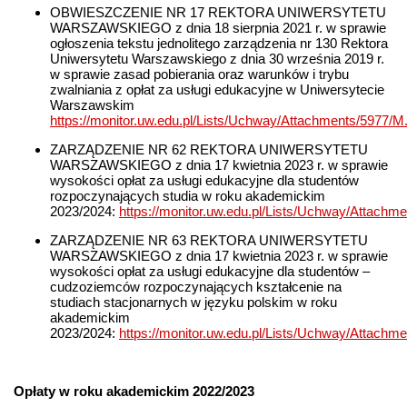
OBWIESZCZENIE NR 17 REKTORA UNIWERSYTETU
WARSZAWSKIEGO z dnia 18 sierpnia 2021 r. w sprawie
ogłoszenia tekstu jednolitego zarządzenia nr 130 Rektora
Uniwersytetu Warszawskiego z dnia 30 września 2019 r.
w sprawie zasad pobierania oraz warunków i trybu
zwalniania z opłat za usługi edukacyjne w Uniwersytecie
Warszawskim
https://monitor.uw.edu.pl/Lists/Uchway/Attachments/5977/
ZARZĄDZENIE NR 62 REKTORA UNIWERSYTETU
WARSZAWSKIEGO z dnia 17 kwietnia 2023 r. w sprawie
wysokości opłat za usługi edukacyjne dla studentów
rozpoczynających studia w roku akademickim
2023/2024:
https://monitor.uw.edu.pl/Lists/Uchway/Attachm
ZARZĄDZENIE NR 63 REKTORA UNIWERSYTETU
WARSZAWSKIEGO z dnia 17 kwietnia 2023 r. w sprawie
wysokości opłat za usługi edukacyjne dla studentów –
cudzoziemców rozpoczynających kształcenie na
studiach stacjonarnych w języku polskim w roku
akademickim
2023/2024:
https://monitor.uw.edu.pl/Lists/Uchway/Attachm
Opłaty w roku akademickim 2022/2023